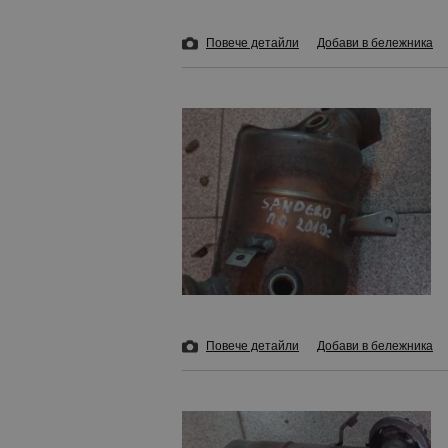
Повече детайли
Добави в бележника
Повече детайли
Добави в бележника