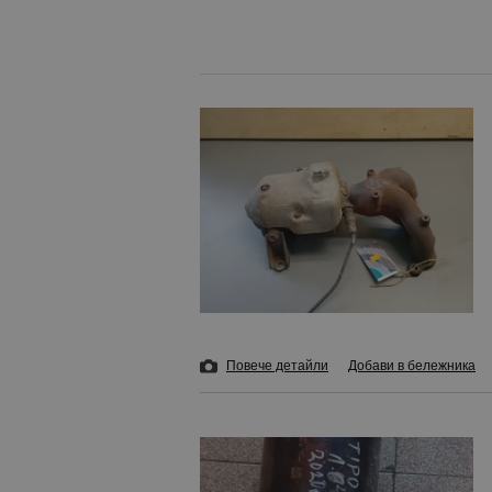
Повече детайли
Добави в бележника