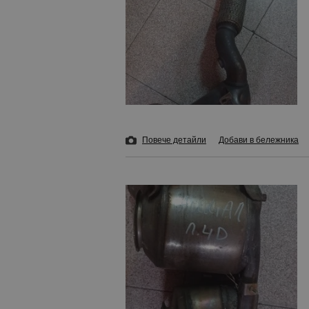
Повече детайли
Добави в бележника