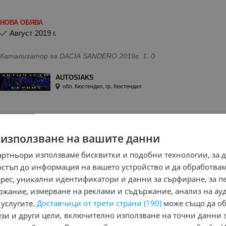
НОВА ОБЯВА
август 2019 г.
Катализатор за DACIA SANDERO 2019г. 1. 0
AUTOSIAKS
обл. Кюстендил, гр. Кюстендил
 използване на вашите данни
Катализатор за DACIA DOKKER 1.6
артньори използваме бисквитки и подобни технологии, за 
НОВА ОБЯВА
остъп до информация на вашето устройство и да обработва
октомври 2014 г.
адрес, уникални идентификатори и данни за сърфиране, за 
ржание, измерване на реклами и съдържание, анализ на ау
Катализатор за dacia dokker 1. 6i 2014г.
 услугите.
Доставчици от трети страни (190)
може също да об
ези и други цели, включително използване на точни данни 
AUTOSIAKS