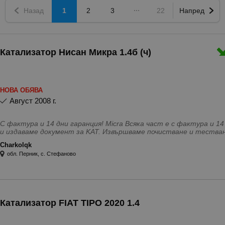
Назад
1
2
3
22
Напред
Катализатор Нисан Микра 1.4б (ч)
НОВА ОБЯВА
август 2008 г.
С фактура и 14 дни гаранция! Micra Всяка част е с фактура и 14 дни гаранция. Купуваме коли за части
и издаваме документ за KAT. Извършваме почистване и тестване на дюзи: -дизелови 30лв/бр.
-бензинови 20лв/бр. Работим с Eконт.
Charkolqk
обл. Перник, с. Стефаново
Катализатор FIAT TIPO 2020 1.4