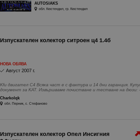
AUTOSIAKS
обл. Кюстендил, гр. Кюстендил
Изпускателен колектор ситроен ц4 1.4б
НОВА ОБЯВА
август 2007 г.
Kfu двигател C4 Всяка част е с фактура и 14 дни гаранция. Купуваме коли за части и издаваме
документ за KAT. Извършваме почистване и тестване на дюзи: -дизелови 30лв/бр. -бензинови 20лв/бр.
Работим с Eконт.
Charkolqk
обл. Перник, с. Стефаново
Изпускателен колектор Опел Инсигния