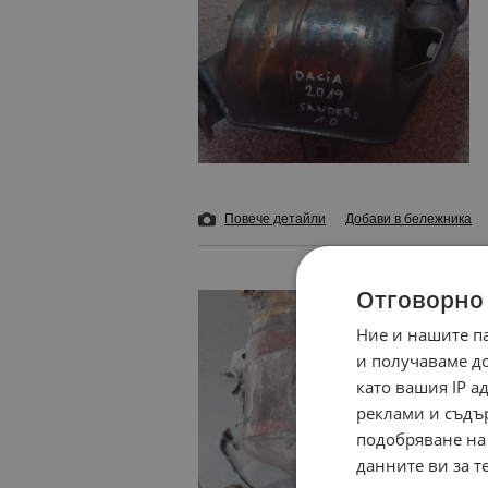
Повече детайли
Добави в бележника
Отговорно
Ние и нашите п
и получаваме д
като вашия IP 
реклами и съдъ
подобряване на
данните ви за т