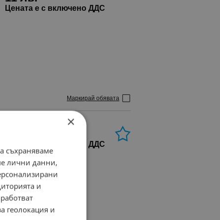
Цената е с включено ДДС
Маркирай обявата
×
Запитване
Цената е с включено ДДС
да съхраняваме
ме лични данни,
персонализирани
диторията и
работват
за геолокация и