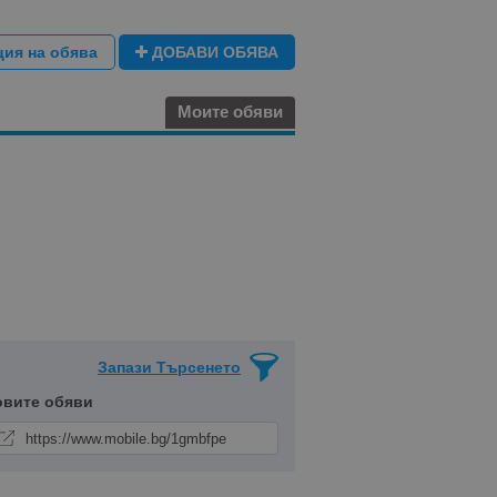
ция на обява
ДОБАВИ ОБЯВА
Моите обяви
Запази Търсенето
овите обяви