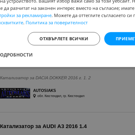
на устройството. Вашият избор важи само за този уебсайт. 
обл. Кюстендил, гр. Кюстендил
 да разчитат на законен интерес вместо на съгласие; имате
тройки за рекламиране
. Можете да оттеглите съгласието си 
исквитките
.
Политика за поверителност
Катализатор DACIA DOKKER 2016 1.2
ОТХВЪРЛЕТЕ ВСИЧКИ
ПРИЕМЕ
ПОДРОБНОСТИ
НОВА ОБЯВА
август 2016 г.
Катализатор за DACIA DOKKER 2016 г. 1. 2
AUTOSIAKS
обл. Кюстендил, гр. Кюстендил
Катализатор за AUDI A3 2016 1.4