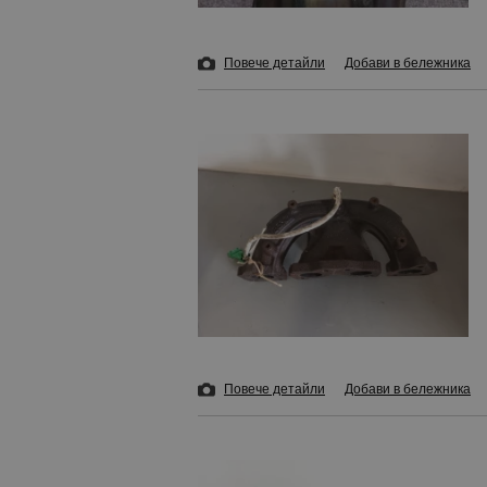
Повече детайли
Добави в бележника
Повече детайли
Добави в бележника