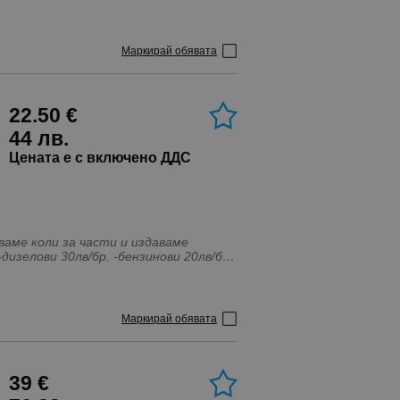
Маркирай обявата
22.50 €
44 лв.
Цената е с включено ДДС
Маркирай обявата
39 €