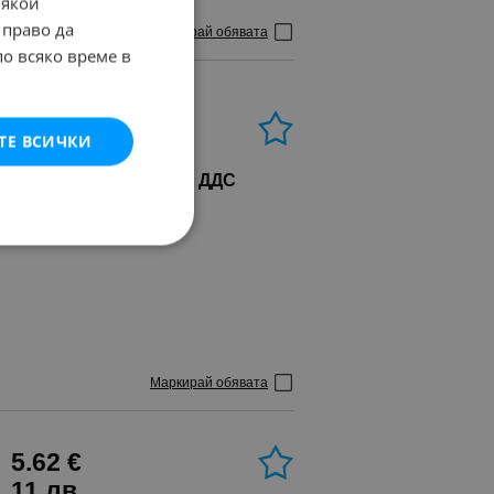
Някои
 право да
Маркирай обявата
по всяко време в
5.62 €
ТЕ ВСИЧКИ
11 лв.
Цената е с включено ДДС
Маркирай обявата
5.62 €
11 лв.