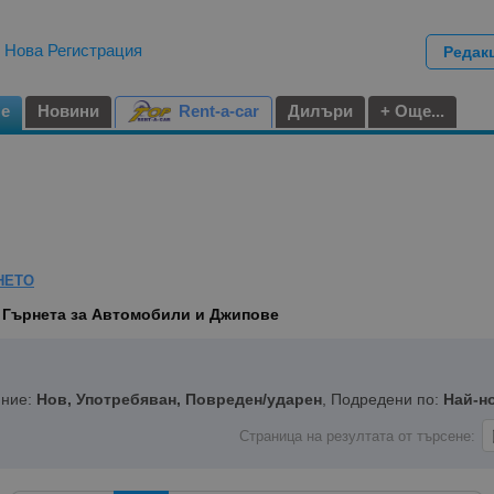
|
Нова Регистрация
Редак
не
Новини
Rent-a-car
Дилъри
+ Още...
НЕТО
, Гърнета за Автомобили и Джипове
яние:
Нов, Употребяван, Повреден/ударен
, Подредени по:
Най-н
Страница на резултата от търсене: