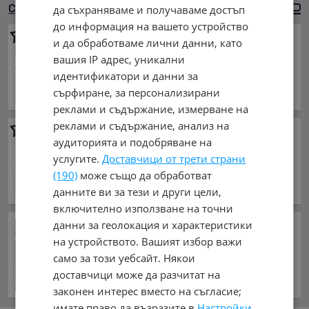
Сортиране
Големи снимки
да съхраняваме и получаваме достъп
до информация на вашето устройство
Спойлер за Мерцедес С клас
и да обработваме лични данни, като
20 €
вашия IP адрес, уникални
39.12 лв.
идентификатори и данни за
обл. Враца, гр. Козлодуй
сърфиране, за персонализирани
реклами и съдържание, измерване на
реклами и съдържание, анализ на
Кора за багажник
аудиторията и подобряване на
20 €
услугите.
Доставчици от трети страни
39.12 лв.
(190)
може също да обработват
обл. Враца, гр. Козлодуй
данните ви за тези и други цели,
включително използване на точни
данни за геолокация и характеристики
Кой иска вечна война в
Близкия изток?
на устройството. Вашият избор важи
преди 15 часа и 51 минути
само за този уебсайт. Някои
доставчици може да разчитат на
законен интерес вместо на съгласие;
имате право да възразите в
Настройки