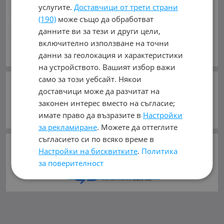
услугите.
Доставчици от трети страни
Индустриални
Кари
Каравани
Яхти и Лодки
(190)
може също да обработват
Ремаркета
Велосипеди
Части
Аксесоари
данните ви за тези и други цели,
Гуми и джанти
Купува
Услуги
включително използване на точни
АКСЕСОАРИ ЗА:
Виж Още
данни за геолокация и характеристики
Автомобили и Джипове
Бусове
Камиони
на устройството. Вашият избор важи
Мотоциклети
Селскостопански
Индустриални
само за този уебсайт. Някои
Кари
Каравани
Яхти и Лодки
Ремаркета
СЛЕДВАЙТЕ НИ В:
доставчици може да разчитат на
Велосипеди
законен интерес вместо на съгласие;
имате право да възразите в
Настройки
ВИДОВЕ:
CD, DVD
(43)
LED крушки и светлини
(13)
за рекламиране
. Можете да оттеглите
Xenon
(6)
Авто крушки
(5)
Автокасетофони
(14)
съгласието си по всяко време в
©
mobile.bg
ползва и препоръчва
Настройки на бисквитките
.
Политика
Автосиликон
(1)
Акумулатори
(157)
хостинг услугите
на
за поверителност
Аларми и централно заключване
(17)
Вериги за сняг
(11)
Водоструйки
(7)
Волани и аксесоари за волани
(12)
ПРИЕМЕТЕ ВСИЧКИ
Допълнителни огледала
(8)
Друга електроника за автомобила
(49)
Други
(655)
ОТХВЪРЛЕТЕ ВСИЧКИ