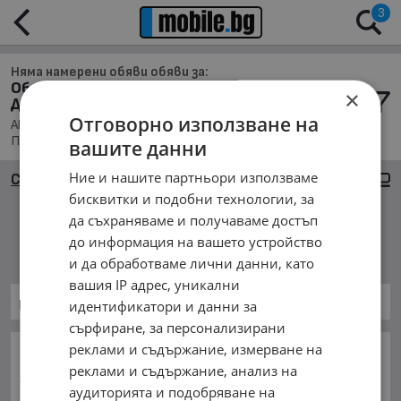
3
Няма намерени обяви обяви за:
Обяви за Аксесоари за Автомобили и
×
Джипове в гр. Провадия
Отговорно използване на
Аксесоари, Намира се в обл. Варна, Населено място гр.
Провадия, Подредени по: Най-новите обяви
вашите данни
Ние и нашите партньори използваме
Сортиране
Големи снимки
бисквитки и подобни технологии, за
да съхраняваме и получаваме достъп
Няма намерени обяви
до информация на вашето устройство
и да обработваме лични данни, като
вашия IP адрес, уникални
Аксесоари за Автомобили и Джипове
идентификатори и данни за
сърфиране, за персонализирани
реклами и съдържание, измерване на
ОСНОВНИ КАТЕГОРИИ В MOBILE.BG:
реклами и съдържание, анализ на
Карта на сайта
Автомобили и Джипове
Бусове
аудиторията и подобряване на
Камиони
Мотоциклети
Селскостопански