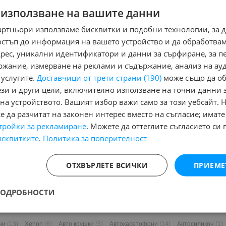
 използване на вашите данни
артньори използваме бисквитки и подобни технологии, за 
остъп до информация на вашето устройство и да обработва
адрес, уникални идентификатори и данни за сърфиране, за 
ржание, измерване на реклами и съдържание, анализ на ау
 услугите.
Доставчици от трети страни (190)
може също да об
ези и други цели, включително използване на точни данни 
на устройството. Вашият избор важи само за този уебсайт. 
 да разчитат на законен интерес вместо на съгласие; имате
втомобили и Джипове
тройки за рекламиране
. Можете да оттеглите съгласието си 
исквитките
.
Политика за поверителност
и Джипове
Бусове
Камиони
Мотоциклети
Селскостопански
Индустри
ОТХВЪРЛЕТЕ ВСИЧКИ
ПРИЕМЕ
и
Гуми и джанти
Купува
Услуги
ове
Камиони
Мотоциклети
Селскостопански
Индустриални
Кари
Ка
ПОДРОБНОСТИ
ни
(13)
Xenon
(6)
Авто крушки
(5)
Автокасетофони
(14)
Автосиликон
(1)