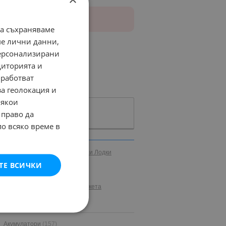
да съхраняваме
ме лични данни,
персонализирани
диторията и
работват
за геолокация и
Някои
 право да
по всяко време в
ални
Кари
Каравани
Яхти и Лодки
ТЕ ВСИЧКИ
равани
Яхти и Лодки
Ремаркета
Акумулатори
(157)