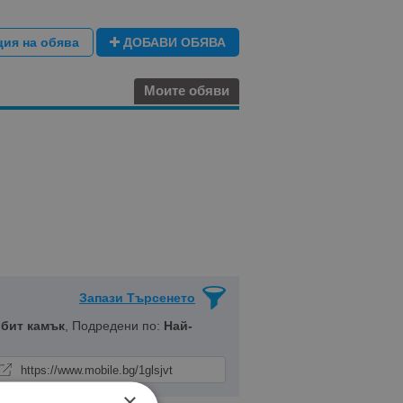
ция на обява
ДОБАВИ ОБЯВА
Моите обяви
Запази Търсенето
обит камък
, Подредени по:
Най-
×