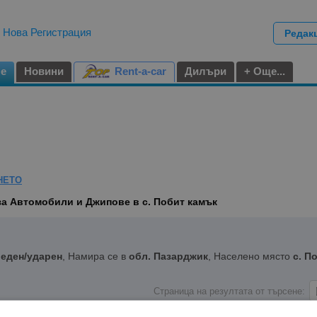
|
Нова Регистрация
Редак
не
Новини
Rent-a-car
Дилъри
+ Още...
НЕТО
за Автомобили и Джипове в с. Побит камък
реден/ударен
, Намира се в
обл. Пазарджик
, Населено място
с. П
Страница на резултата от търсене: