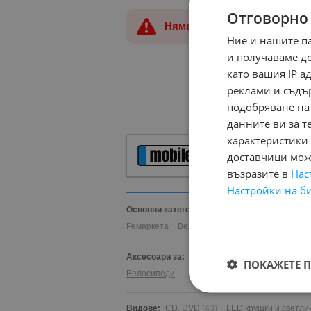
Отговорно
Няма намерени обяви!
Ние и нашите п
и получаваме д
като вашия IP 
реклами и съдъ
подобряване на
данните ви за т
характеристики 
доставчици може
Аксесоари за А
възразите в
Нас
Настройки на б
Основни категории в mobile.bg:
Автомобили 
Ремаркета
Велосипеди
Части
Аксесоар
Аксесоари за:
Автомобили и Джипове
Бус
ПОКАЖЕТЕ 
Велосипеди
Видове:
CD, DVD
(43)
LED крушки и светли