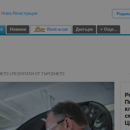
|
Нова Регистрация
Редак
не
Новини
Rent-a-car
Дилъри
+ Още...
НЕТО | РЕЗУЛТАТИ ОТ ТЪРСЕНЕТО
Р
П
к
с
Ц