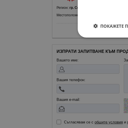
Регион:
гр. София, в.з.Врана - Герман
Местоположение:
Цариградско шосе 391
ПОКАЖЕТЕ 
Покажи
ИЗПРАТИ ЗАПИТВАНЕ КЪМ ПРО
Вашето име:
За
Вашия телефон:
Вашия е-mail:
Съгласявам се с
общите условия
и