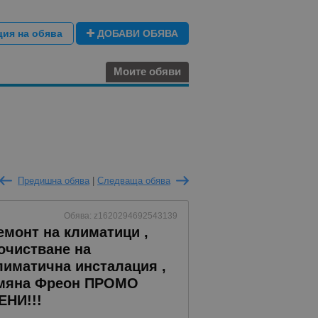
ция на обява
ДОБАВИ ОБЯВА
Моите обяви
Предишна обява
|
Следваща обява
Обява: z1620294692543139
емонт на климатици ,
очистване на
лиматична инсталация ,
мяна Фреон ПРОМО
ЕНИ!!!