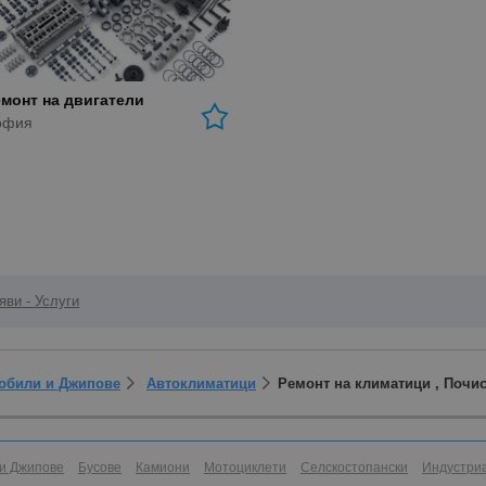
монт на двигатели
офия
ви - Услуги
мобили и Джипове
Автоклиматици
Ремонт на климатици , Почи
и Джипове
Бусове
Камиони
Мотоциклети
Селскостопански
Индустри