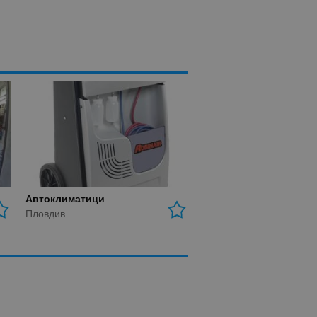
Автоклиматици
Пловдив