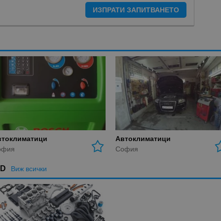
ИЗПРАТИ ЗАПИТВАНЕТО
втоклиматици
Автоклиматици
офия
София
AD
Виж всички