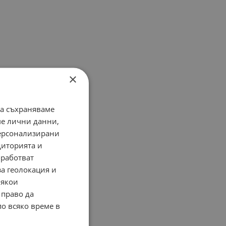
×
да съхраняваме
ме лични данни,
персонализирани
диторията и
работват
за геолокация и
Някои
 право да
по всяко време в