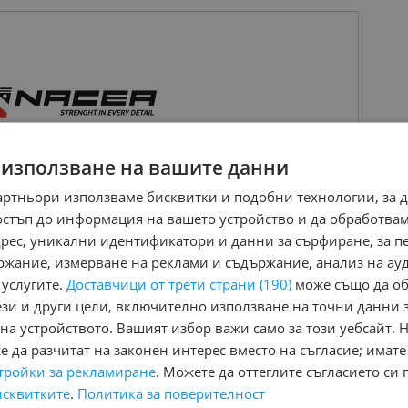
 използване на вашите данни
артньори използваме бисквитки и подобни технологии, за 
остъп до информация на вашето устройство и да обработва
адрес, уникални идентификатори и данни за сърфиране, за 
ржание, измерване на реклами и съдържание, анализ на ау
 услугите.
Доставчици от трети страни (190)
може също да об
ези и други цели, включително използване на точни данни 
на устройството. Вашият избор важи само за този уебсайт. 
 да разчитат на законен интерес вместо на съгласие; имате
тройки за рекламиране
. Можете да оттеглите съгласието си 
.
исквитките
.
Политика за поверителност
ile.bg