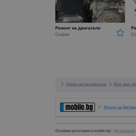
Ремонт на двигатели
Ре
София
С
Обяви автоклиматици
Виж още обя
Услуги за Авто
Основни категории в mobile.bg:
Автомобили 