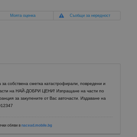
Моята оценка
Съобщи за нередност
 за собствена сметка катастрофирали, повредени и
части на НАЙ-ДОБРИ ЦЕНИ! Изпращане на части по
аранция за закупените от Вас авточасти. Издаване на
012347
ички обяви в
nacead.mobile.bg