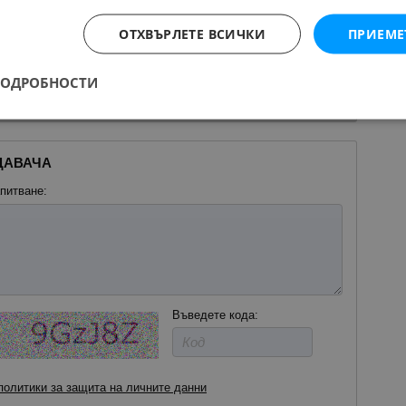
ОТХВЪРЛЕТЕ ВСИЧКИ
ПРИЕМЕ
ПОДРОБНОСТИ
 местоположението на картата
ДАВАЧА
питване:
Въведете кода:
политики за защита на личните данни