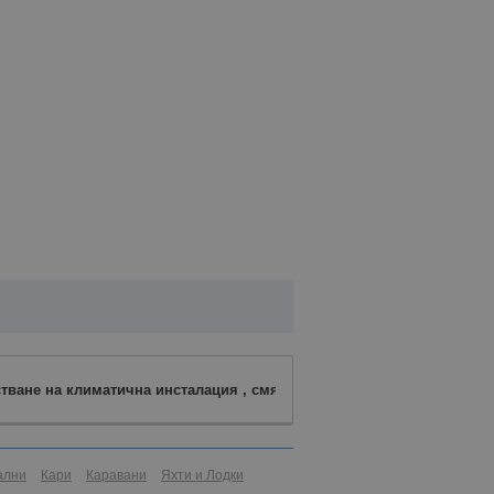
стване на климатична инсталация , смяна Фреон ПРОМО ЦЕНИ!!!
ални
Кари
Каравани
Яхти и Лодки