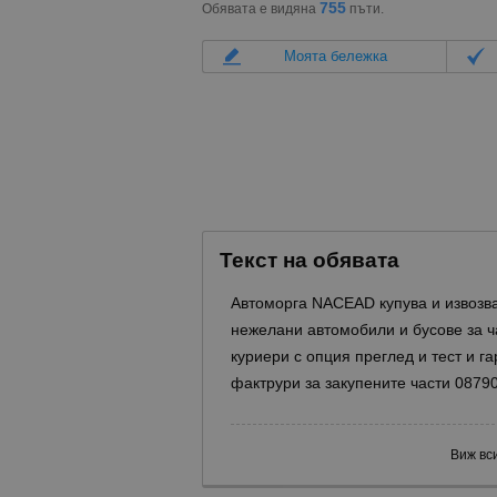
755
Обявата е видяна
пъти.
Моята бележка
Текст на обявата
Автоморга NACEAD купува и извозва
нежелани автомобили и бусове за 
куриери с опция преглед и тест и г
фактрури за закупените части 0879
Виж вс