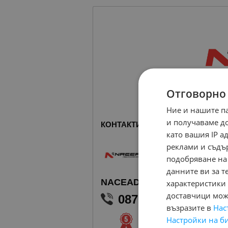
Отговорно
Ние и нашите п
и получаваме д
КОНТАКТИ С ПРОДАВАЧА
като вашия IP 
реклами и съдъ
подобряване на
данните ви за т
NACEAD
характеристики 
доставчици може
0877102030
възразите в
Нас
В mobile.bg
от 2020 г
Настройки на б
https://nacead.mob