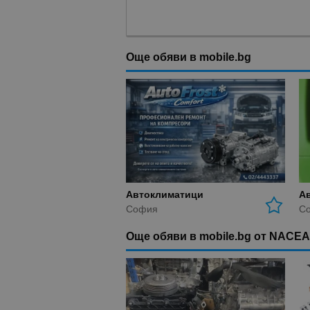
Още обяви в mobile.bg
Автоклиматици
А
София
С
Още обяви в mobile.bg от NACE