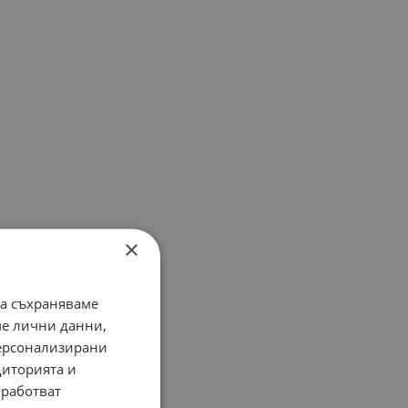
×
да съхраняваме
ме лични данни,
персонализирани
диторията и
работват