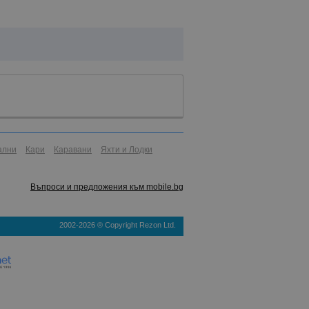
ални
Кари
Каравани
Яхти и Лодки
Въпроси и предложения към mobile.bg
2002-2026 ® Copyright Rezon Ltd.