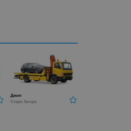
Джип
Стара Загора