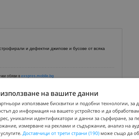
строфирали и дефектни джипове и бусове от всяка
чки обяви в
exspres.mobile.bg
 използване на вашите данни
артньори използваме бисквитки и подобни технологии, за 
остъп до информация на вашето устройство и да обработва
адрес, уникални идентификатори и данни за сърфиране, за 
ржание, измерване на реклами и съдържание, анализ на ау
 услугите.
Доставчици от трети страни (190)
може също да об