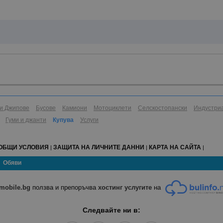
и Джипове
Бусове
Камиони
Мотоциклети
Селскостопански
Индустри
Гуми и джанти
Купува
Услуги
ОБЩИ УСЛОВИЯ
ЗАЩИТА НА ЛИЧНИТЕ ДАННИ
КАРТА НА САЙТА
|
|
|
Обяви
mobile.bg
ползва и препоръчва
хостинг услугите
на
Следвайте ни в: