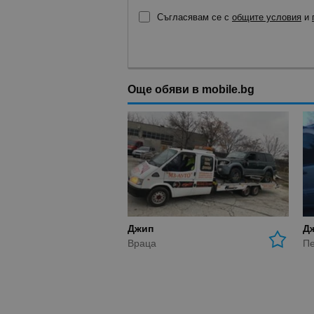
Съгласявам се с
общите условия
и
Още обяви в mobile.bg
Джип
Д
Враца
Пе