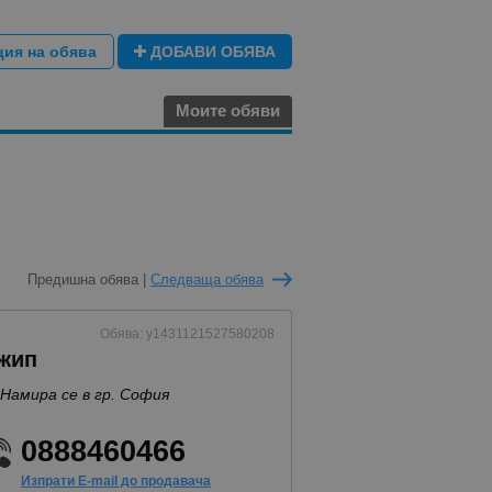
ция на обява
ДОБАВИ ОБЯВА
Моите обяви
Предишна обява |
Следваща обява
Обява: y1431121527580208
жип
Намира се в гр. София
0888460466
Изпрати E-mail до продавача