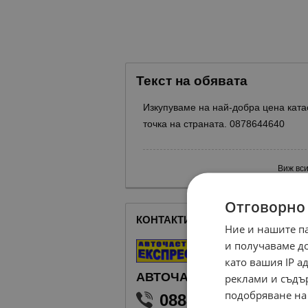
Текст на обявата
Изкупуваме на най-добра цена ката
точка на страната. 0878644640
Виж вси
Отговорно
КОНТАКТИ С ПРОДАВАЧА
Ние и нашите п
и получаваме д
като вашия IP 
АВТОЧАСТИ ЕКСПРЕС
реклами и съдъ
подобряване на
0888 460 466