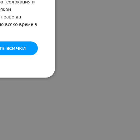
за геолокация и
Някои
 право да
по всяко време в
ТЕ ВСИЧКИ