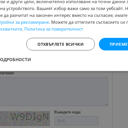
ези и други цели, включително използване на точни данни 
.
на устройството. Вашият избор важи само за този уебсайт. 
bile.bg
 да разчитат на законен интерес вместо на съгласие; имате
тройки за рекламиране
. Можете да оттеглите съгласието си 
исквитките
.
Политика за поверителност
 местоположението на картата
ОТХВЪРЛЕТЕ ВСИЧКИ
ПРИЕМЕ
ПОДРОБНОСТИ
ДАВАЧА
питване:
Въведете кода: