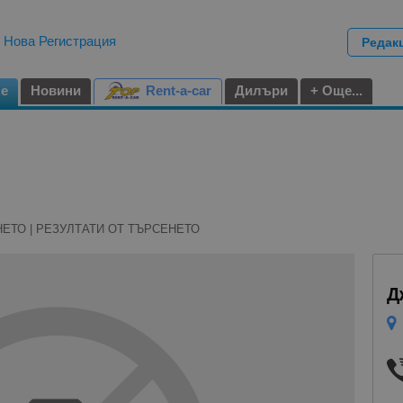
|
Нова Регистрация
Редак
не
Новини
Rent-a-car
Дилъри
+ Още...
НЕТО | РЕЗУЛТАТИ ОТ ТЪРСЕНЕТО
Д