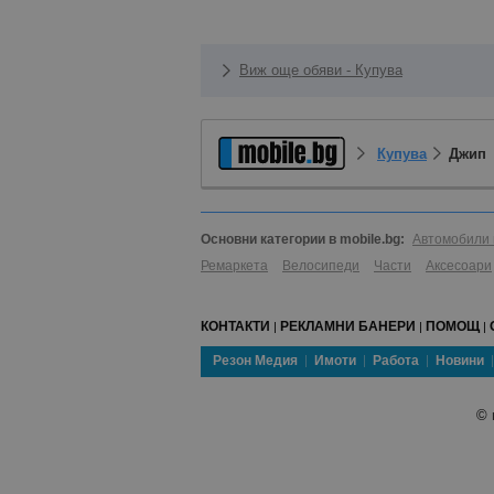
Виж още обяви - Купува
Купува
Джип
Основни категории в mobile.bg:
Автомобили 
Ремаркета
Велосипеди
Части
Аксесоари
КОНТАКТИ
РЕКЛАМНИ БАНЕРИ
ПОМОЩ
|
|
|
Резон Медия
Имоти
Работа
Новини
©