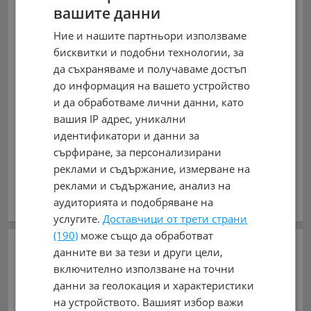
вашите данни
autogumi_bs
Ние и нашите партньори използваме
гр. Бургас, Меден рудник - зона Г
бисквитки и подобни технологии, за
Меден Рудник, бул.Захари Стоянов 61 / срещу
да съхраняваме и получаваме достъп
бензиностанция Газпром/
до информация на вашето устройство
0899036258, 0883335820
и да обработваме лични данни, като
вашия IP адрес, уникални
0899036258
идентификатори и данни за
сърфиране, за персонализирани
обл. Бургас, гр. Бургас
реклами и съдържание, измерване на
реклами и съдържание, анализ на
В mobile.bg
от 15.06.2017г.
аудиторията и подобряване на
Виж всички обяви на дилъра
услугите.
Доставчици от трети страни
(190)
може също да обработват
Добави в Бележника
данните ви за тези и други цели,
включително използване на точни
Копирай линка
данни за геолокация и характеристики
на устройството. Вашият избор важи