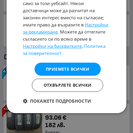
Съобщи за нередност
само за този уебсайт. Някои
доставчици може да разчитат на
законен интерес вместо на съгласие;
Сподели:
имате право да възразите в
Настройки
за рекламиране
. Можете да оттеглите
съгласието си по всяко време в
Настройки на бисквитките
.
Политика
за поверителност
Още обяви в mobile.bg
ПРИЕМЕТЕ ВСИЧКИ
Гуми
88.96 €
ОТХВЪРЛЕТЕ ВСИЧКИ
174 лв.
Бургас
ПОКАЖЕТЕ ПОДРОБНОСТИ
Гуми
93.06 €
182 лв.
Бургас