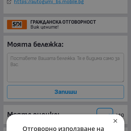
https://autogumi_bs.mobile.bg
ГРАЖДАНСКА ОТГОВОРНОСТ
Виж цените!
Моята бележка:
Запиши
Моята оценка:
/ 10
×
Отговорно използване на