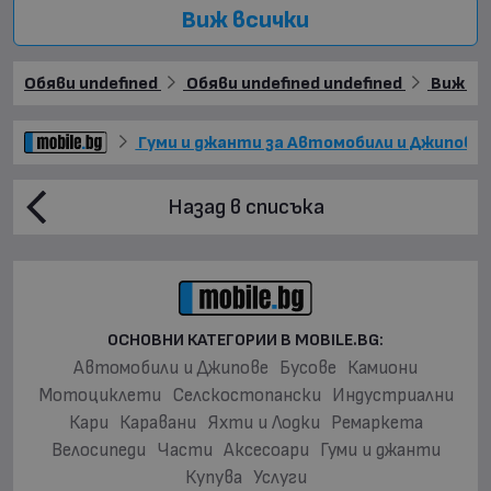
Виж всички
Обяви undefined
Обяви undefined undefined
Виж още
Гуми и джанти за Автомобили и Джипове
Назад в списъка
ОСНОВНИ КАТЕГОРИИ В MOBILE.BG:
Автомобили и Джипове
Бусове
Камиони
Мотоциклети
Селскостопански
Индустриални
Кари
Каравани
Яхти и Лодки
Ремаркета
Велосипеди
Части
Аксесоари
Гуми и джанти
Купува
Услуги