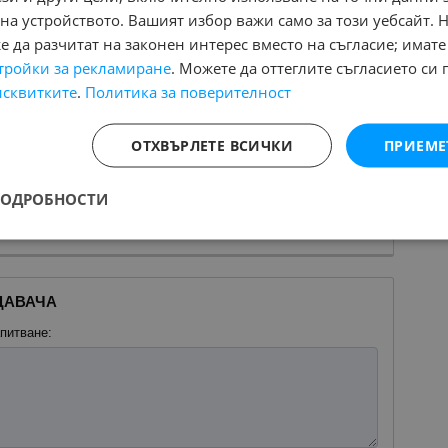
на устройството. Вашият избор важи само за този уебсайт. 
 да разчитат на законен интерес вместо на съгласие; имате
тройки за рекламиране
. Можете да оттеглите съгласието си 
исквитките
.
Политика за поверителност
.
ОТХВЪРЛЕТЕ ВСИЧКИ
ПРИЕМЕ
s.mobile.bg
ПОДРОБНОСТИ
ри Стоянов 61 /
ДАВАЧА
питване: