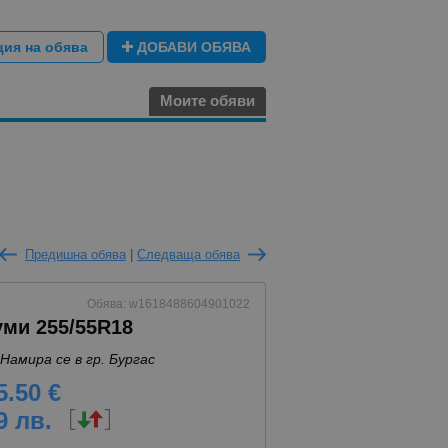
ция на обява
ДОБАВИ ОБЯВА
Моите обяви
Предишна обява
|
Следваща обява
Обява: w1618488604901022
уми 255/55R18
Намира се в гр. Бургас
5.50 €
9 лв.