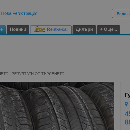
|
Нова Регистрация
Редак
не
Новини
Rent-a-car
Дилъри
+ Още...
НЕТО | РЕЗУЛТАТИ ОТ ТЪРСЕНЕТО
Г
4
8