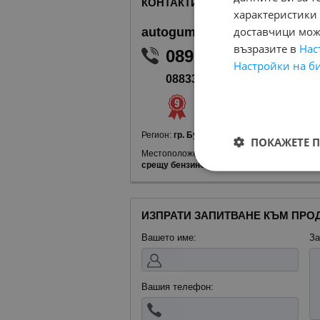
КОНТАКТИ С ПРОДАВАЧА
характеристики 
доставчици може
autogumi_bs
възразите в
Нас
0899036258
Настройки на б
0883335820
В mobile.bg
от 2017 г
https://autogumi_b
Регион:
гр. Бургас, Меден рудник - зона Г
ПОКАЖЕТЕ 
Местоположение:
Меден Рудник, бул.Заха
срещу бензиностанция Газпром/
ИЗПРАТИ ЗАПИТВАНЕ КЪМ ПРО
Вашето име:
За
Вашия телефон: