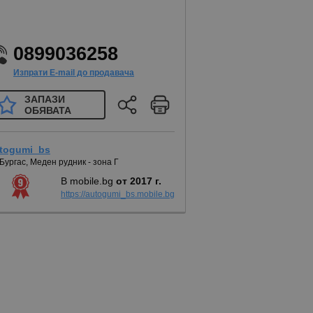
0899036258
Изпрати E-mail до продавача
ЗАПАЗИ
ОБЯВАТА
togumi_bs
 Бургас, Меден рудник - зона Г
В mobile.bg
от 2017 г.
https://autogumi_bs.mobile.bg