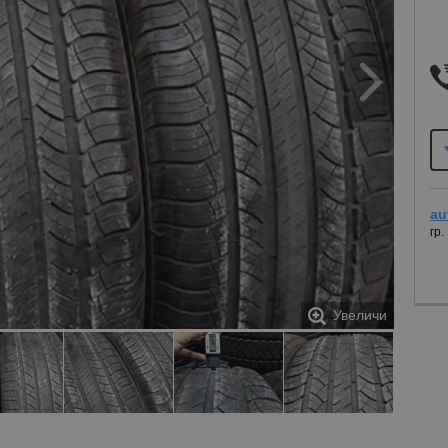
au
гр.
Увеличи