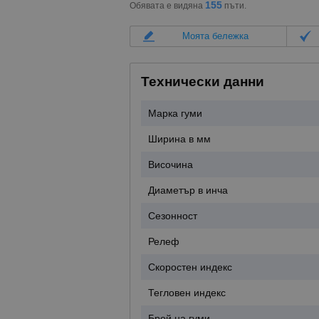
155
Обявата е видяна
пъти.
Моята бележка
Технически данни
Марка гуми
Ширина в мм
Височина
Диаметър в инча
Сезонност
Релеф
Скоростен индекс
Тегловен индекс
Брой на гуми