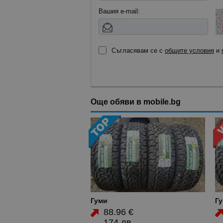
Вашия е-mail:
Съгласявам се с
общите условия
и
Още обяви в mobile.bg
Гуми
Г
88.96 €
174 лв.