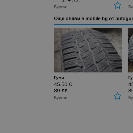
Бургас
Бу
Още обяви в mobile.bg от autogu
Гуми
Г
45.50 €
4
89 лв.
8
Бургас
Бу