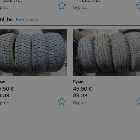
ргас
Бургас
mi_bs
Виж всички
уми
Гуми
5.50 €
45.50 €
9 лв.
89 лв.
ргас
Бургас