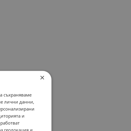
×
да съхраняваме
ме лични данни,
персонализирани
диторията и
работват
за геолокация и