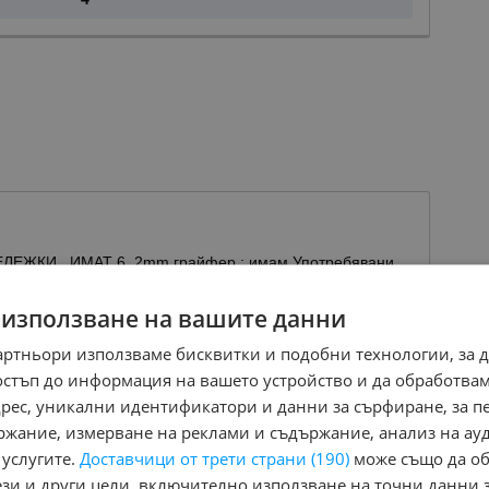
БЕЛЕЖКИ . ИМАТ 6. 2mm грайфер ; имам Употребявани
билни , джипови всякакви размери;
 използване на вашите данни
3582
N" 61, Бургас
артньори използваме бисквитки и подобни технологии, за 
остъп до информация на вашето устройство и да обработва
адрес, уникални идентификатори и данни за сърфиране, за 
и обяви в
autogumi_bs.mobile.bg
ржание, измерване на реклами и съдържание, анализ на ау
 услугите.
Доставчици от трети страни (190)
може също да об
ези и други цели, включително използване на точни данни 