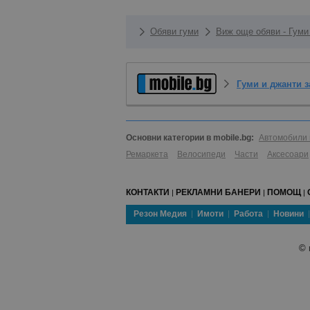
Обяви гуми
Виж още обяви - Гуми
Гуми и джанти 
Основни категории в mobile.bg:
Автомобили 
Ремаркета
Велосипеди
Части
Аксесоари
КОНТАКТИ
РЕКЛАМНИ БАНЕРИ
ПОМОЩ
|
|
|
Резон Медия
Имоти
Работа
Новини
©