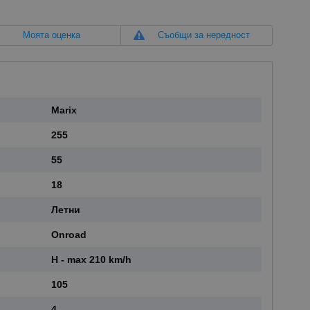
Моята оценка
Съобщи за нередност
Marix
255
55
18
Летни
onroad
H - max 210 km/h
105
4