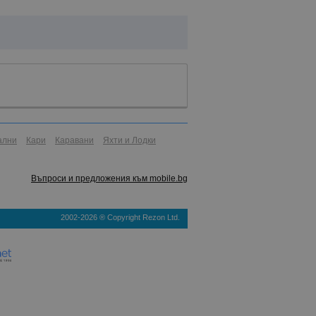
ални
Кари
Каравани
Яхти и Лодки
Въпроси и предложения към mobile.bg
2002-2026 ® Copyright Rezon Ltd.