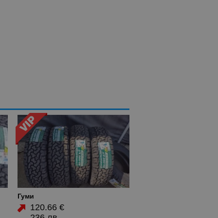
Гуми
120.66 €
236 лв.