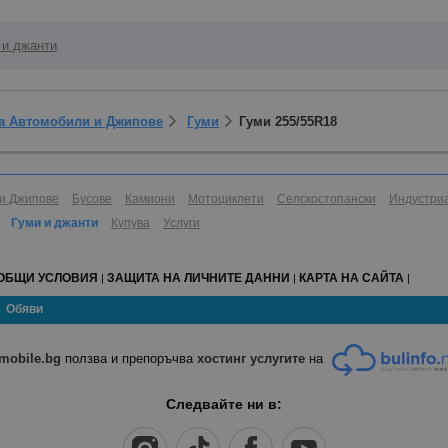
 и джанти
за Автомобили и Джипове
Гуми
Гуми 255/55R18
и Джипове
Бусове
Камиони
Мотоциклети
Селскостопански
Индустри
Гуми и джанти
Купува
Услуги
ОБЩИ УСЛОВИЯ
ЗАЩИТА НА ЛИЧНИТЕ ДАННИ
КАРТА НА САЙТА
|
|
|
Обяви
mobile.bg
ползва и препоръчва
хостинг услугите
на
Следвайте ни в: