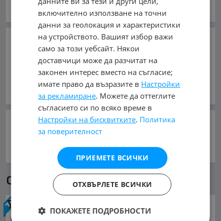
данните ви за тези и други цели,
Виж всички обяви на дилъра
включително използване на точни
данни за геолокация и характеристики
на устройството. Вашият избор важи
Добави в Бележника
само за този уебсайт. Някои
доставчици може да разчитат на
Копирай линка
законен интерес вместо на съгласие;
имате право да възразите в
Настройки
Съобщи за нередност
за рекламиране
. Можете да оттеглите
съгласието си по всяко време в
Настройки на бисквитките
.
Политика
Сподели:
за поверителност
ПРИЕМЕТЕ ВСИЧКИ
Още обяви в mobile.bg
ОТХВЪРЛЕТЕ ВСИЧКИ
Гуми
ПОКАЖЕТЕ ПОДРОБНОСТИ
88.96 €