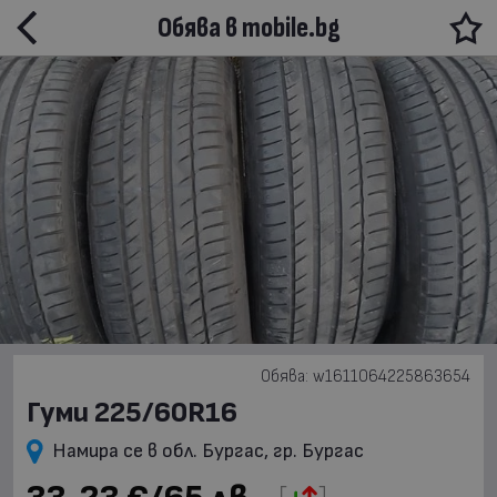
Обява в mobile.bg
Обява: w1611064225863654
Гуми 225/60R16
Намира се в обл. Бургас, гр. Бургас