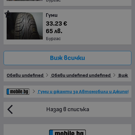
Бургас
Гуми
33.23 €
65 лв.
Бургас
Виж всички
Обяви undefined
Обяви undefined undefined
Виж още
Гуми и джанти за Автомобили и Джипове
Назад в списъка