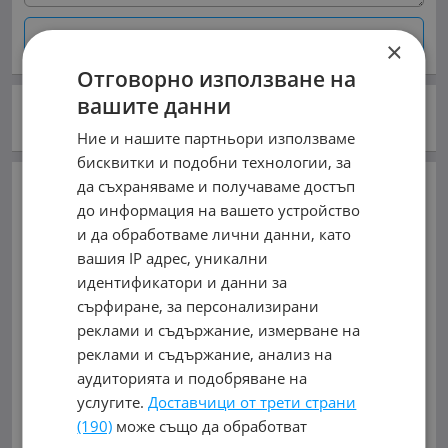
Запиши
×
Отговорно използване на
вашите данни
Моята оценка:
/ 10
Ние и нашите партньори използваме
бисквитки и подобни технологии, за
да съхраняваме и получаваме достъп
autogumi_bs
до информация на вашето устройство
гр. Бургас, Меден рудник - зона Г
и да обработваме лични данни, като
вашия IP адрес, уникални
Меден Рудник, бул.Захари Стоянов 61 / срещу
бензиностанция Газпром/
идентификатори и данни за
сърфиране, за персонализирани
0899036258, 0883335820
реклами и съдържание, измерване на
реклами и съдържание, анализ на
0899036258
аудиторията и подобряване на
услугите.
Доставчици от трети страни
обл. Бургас, гр. Бургас
(190)
може също да обработват
В mobile.bg
от 15.06.2017г.