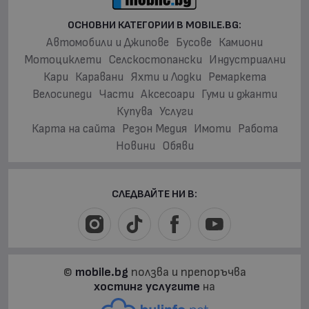
ОСНОВНИ КАТЕГОРИИ В MOBILE.BG:
Автомобили и Джипове
Бусове
Камиони
Мотоциклети
Селскостопански
Индустриални
Кари
Каравани
Яхти и Лодки
Ремаркета
Велосипеди
Части
Аксесоари
Гуми и джанти
Купува
Услуги
Карта на сайта
Резон Медия
Имоти
Работа
Новини
Обяви
СЛЕДВАЙТЕ НИ В:
©
mobile.bg
ползва и препоръчва
хостинг услугите
на