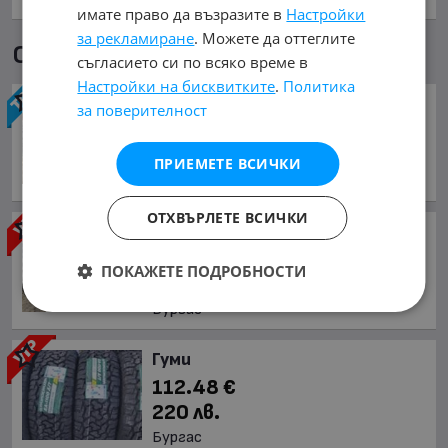
имате право да възразите в
Настройки
за рекламиране
. Можете да оттеглите
Още обяви в mobile.bg
съгласието си по всяко време в
Настройки на бисквитките
.
Политика
Гуми
за поверителност
88.96 €
174 лв.
ПРИЕМЕТЕ ВСИЧКИ
Бургас
ОТХВЪРЛЕТЕ ВСИЧКИ
Гуми
93.06 €
ПОКАЖЕТЕ ПОДРОБНОСТИ
182 лв.
Бургас
Гуми
112.48 €
220 лв.
Бургас