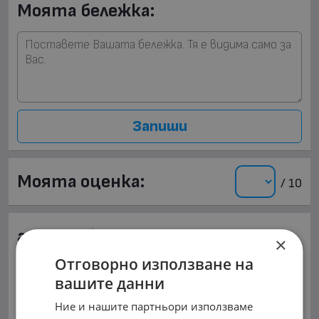
Моята бележка:
Запиши
Моята оценка:
/ 10
autogumi_bs
×
гр. Бургас, Меден рудник - зона Г
Отговорно използване на
вашите данни
Меден Рудник, бул.Захари Стоянов 61 / срещу
бензиностанция Газпром/
Ние и нашите партньори използваме