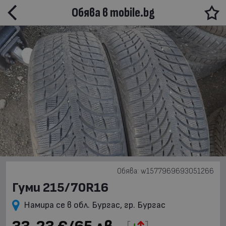
Обява в mobile.bg
Обява: w1577969693051266
Гуми 215/70R16
Намира се в обл. Бургас, гр. Бургас