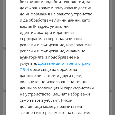
0899036258, 0883335820
бисквитки и подобни технологии, за
да съхраняваме и получаваме достъп
0899036258
до информация на вашето устройство
и да обработваме лични данни, като
обл. Бургас, гр. Бургас
вашия IP адрес, уникални
идентификатори и данни за
В mobile.bg
от 15.06.2017г.
сърфиране, за персонализирани
Виж всички обяви на дилъра
реклами и съдържание, измерване на
реклами и съдържание, анализ на
Добави в Бележника
аудиторията и подобряване на
услугите.
Доставчици от трети страни
Копирай линка
(190)
може също да обработват
данните ви за тези и други цели,
Съобщи за нередност
включително използване на точни
данни за геолокация и характеристики
на устройството. Вашият избор важи
Сподели:
само за този уебсайт. Някои
доставчици може да разчитат на
законен интерес вместо на съгласие;