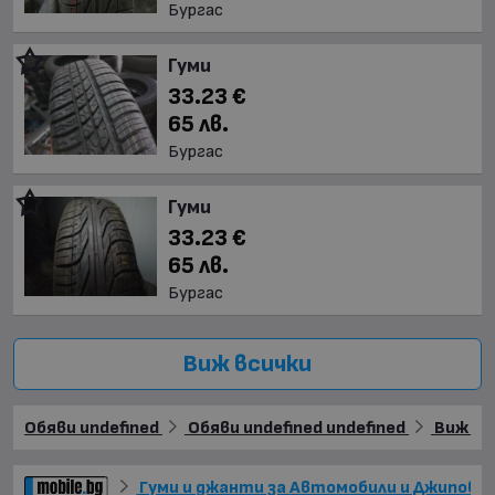
Бургас
Гуми
33.23 €
65 лв.
Бургас
Гуми
33.23 €
65 лв.
Бургас
Виж всички
Обяви undefined
Обяви undefined undefined
Виж още
Гуми и джанти за Автомобили и Джипове