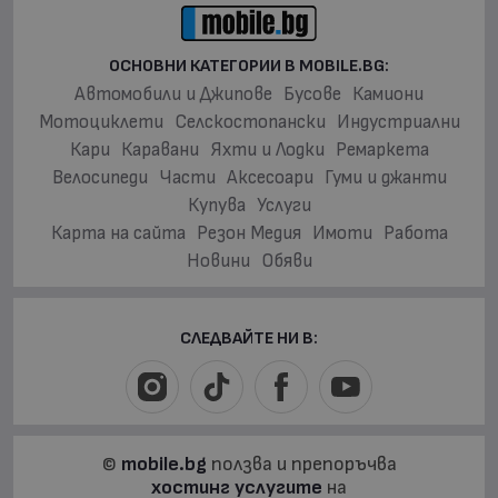
ОСНОВНИ КАТЕГОРИИ В MOBILE.BG:
Автомобили и Джипове
Бусове
Камиони
Мотоциклети
Селскостопански
Индустриални
Кари
Каравани
Яхти и Лодки
Ремаркета
Велосипеди
Части
Аксесоари
Гуми и джанти
Купува
Услуги
Карта на сайта
Резон Медия
Имоти
Работа
Новини
Обяви
СЛЕДВАЙТЕ НИ В:
©
mobile.bg
ползва и препоръчва
хостинг услугите
на