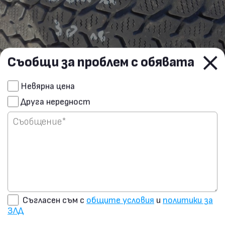
Съобщи за проблем с обявата
Обява: w1482493214097646
Сподели чрез E-mail
Невярна цена
Гуми 175/65R15
Друга нередност
Изпрати запитване на
Намира се в обл. Благоевград, гр. Благоевград
продавача
61.36 €/120 лв.
ОБАДИ СЕ
E-MAIL
Съгласен съм с
общите условия
и
политики за
ЗЛД