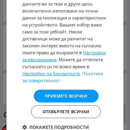
данните ви за тези и други цели,
В mobile.bg
от 12.11.2007г.
включително използване на точни
Виж всички обяви на дилъра
данни за геолокация и характеристики
на устройството. Вашият избор важи
Добави в Бележника
само за този уебсайт. Някои
доставчици може да разчитат на
законен интерес вместо на съгласие;
Копирай линка
имате право да възразите в
Настройки
за рекламиране
. Можете да оттеглите
Съобщи за нередност
съгласието си по всяко време в
Настройки на бисквитките
.
Политика
за поверителност
Сподели:
ПРИЕМЕТЕ ВСИЧКИ
ОТХВЪРЛЕТЕ ВСИЧКИ
Още обяви в mobile.bg
ПОКАЖЕТЕ ПОДРОБНОСТИ
Гуми