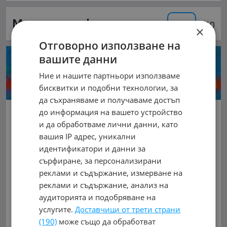
Моята оценка:
/ 10
×
Отговорно използване на
вашите данни
Ние и нашите партньори използваме
бисквитки и подобни технологии, за
да съхраняваме и получаваме достъп
SWISS TRUCK
до информация на вашето устройство
и да обработваме лични данни, като
гр. Благоевград, Втора промишлена зона
вашия IP адрес, уникални
Околоврьстен пьт на Благоевград , срещу
идентификатори и данни за
бензиностанция Шел
сърфиране, за персонализирани
реклами и съдържание, измерване на
0888 992750, 0877992750, 0876992750
реклами и съдържание, анализ на
0877992750
аудиторията и подобряване на
услугите.
Доставчици от трети страни
обл. Благоевград, гр. Благоевград
(190)
може също да обработват