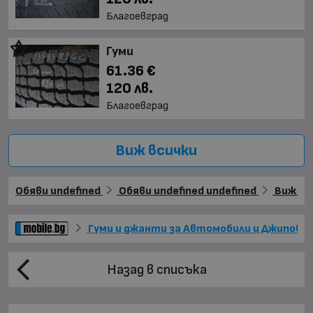
Благоевград
Гуми
61.36 €
120 лв.
Благоевград
Виж всички
Обяви undefined
Обяви undefined undefined
Виж още
Гуми и джанти за Автомобили и Джипове
Назад в списъка