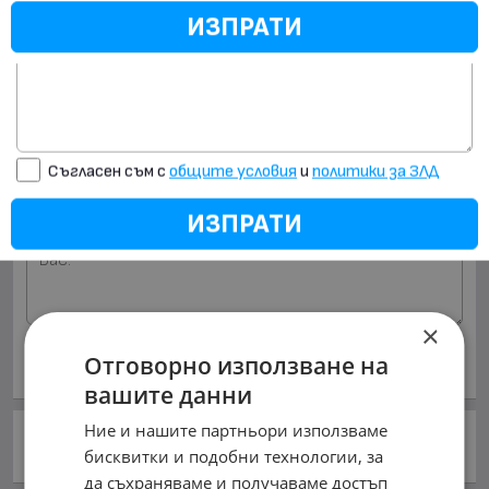
ИЗПРАТИ
https://db4.mobile.bg
ГРАЖДАНСКА ОТГОВОРНОСТ
Виж цените!
ИЗПРАТИ
Съгласен съм с
общите условия
и
политики за ЗЛД
Моята бележка:
ИЗПРАТИ
×
Запиши
Отговорно използване на
вашите данни
Ние и нашите партньори използваме
Моята оценка:
/ 10
бисквитки и подобни технологии, за
да съхраняваме и получаваме достъп