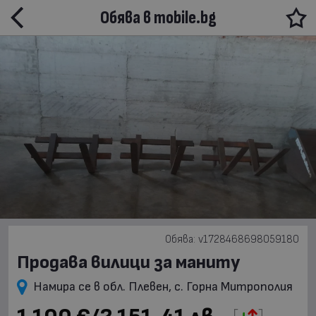
Обява в mobile.bg
Обява: v1728468698059180
Продава вилици за маниту
Намира се в обл. Плевен, с. Горна Митрополия