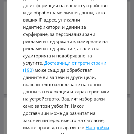
до информация на вашето устройство
Омниа Груп
и да обработваме лични данни, като
вашия IP адрес, уникални
гр. Плевен, Широк център
идентификатори и данни за
Център
сърфиране, за персонализирани
0888000057
реклами и съдържание, измерване на
реклами и съдържание, анализ на
0888000057
аудиторията и подобряване на
услугите.
Доставчици от трети страни
обл. Плевен, с. Горна Митрополия
(190)
може също да обработват
данните ви за тези и други цели,
В mobile.bg
от 25.10.2022г.
включително използване на точни
Виж всички обяви на дилъра
данни за геолокация и характеристики
на устройството. Вашият избор важи
Добави в Бележника
само за този уебсайт. Някои
доставчици може да разчитат на
Копирай линка
законен интерес вместо на съгласие;
имате право да възразите в
Настройки