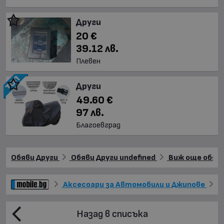
Други
20 €
39.12 лв.
Плевен
Други
49.60 €
97 лв.
Благоевград
Обяви Други
Обяви Други undefined
Виж още обяви 
Аксесоари за Автомобили и Джипове
Д
Назад в списъка