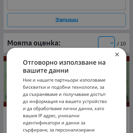
Запиши
Моята оценка:
/ 10
×
Отговорно използване на
вашите данни
Ние и нашите партньори използваме
бисквитки и подобни технологии, за
да съхраняваме и получаваме достъп
до информация на вашето устройство
и да обработваме лични данни, като
МОНЦАКАР - АВТОЧАСТИ НОВИ И
вашия IP адрес, уникални
ВТОРА УПОТРЕБА
идентификатори и данни за
сърфиране, за персонализирани