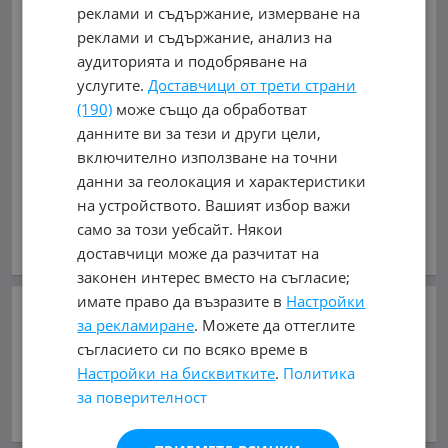
гр. Пловдив, Индустриална зона - Север
реклами и съдържание, измерване на
с. Труд посока Карлово
реклами и съдържание, анализ на
аудиторията и подобряване на
0882 656006, 0887 784491
услугите.
Доставчици от трети страни
Виж на картата
(190)
може също да обработват
данните ви за тези и други цели,
0882656006
включително използване на точни
данни за геолокация и характеристики
обл. Пловдив, с. Труд
на устройството. Вашият избор важи
В mobile.bg
от 10.11.2010г.
само за този уебсайт. Някои
Виж всички обяви на дилъра
доставчици може да разчитат на
законен интерес вместо на съгласие;
имате право да възразите в
Настройки
Добави в Бележника
за рекламиране
. Можете да оттеглите
съгласието си по всяко време в
Копирай линка
Настройки на бисквитките
.
Политика
за поверителност
Съобщи за нередност