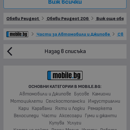
Виж всички
Обяви Peugeot
Обяви Peugeot 206
Виж още обяви 
Части за Автомобили и Джипове
Свет
Назад в списъка
ОСНОВНИ КАТЕГОРИИ В MOBILE.BG:
Автомобили и Джипове
Бусове
Камиони
Мотоциклети
Селскостопански
Индустриални
Кари
Каравани
Яхти и Лодки
Ремаркета
Велосипеди
Части
Аксесоари
Гуми и джанти
Купува
Услуги