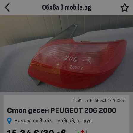
Обява в mobile.bg
Обява: u1615624103703551
Стоп десен PEUGEOT 206 2000
Намира се в обл. Пловдив, с. Труд