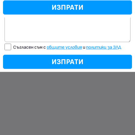
https://monzacar1.mobile.bg
ИЗПРАТИ
ГРАЖДАНСКА ОТГОВОРНОСТ
Виж цените!
ИЗПРАТИ
Съгласен съм с
общите условия
и
политики за ЗЛД
Реклама
ИЗПРАТИ