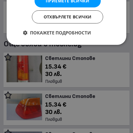
ПРИЕМЕТЕ ВСИЧКИ
Сподели:
ОТХВЪРЛЕТЕ ВСИЧКИ
ПОКАЖЕТЕ ПОДРОБНОСТИ
Още обяви в mobile.bg
Светлини Стопове
15.34 €
30 лв.
Пловдив
Светлини Стопове
15.34 €
30 лв.
Пловдив