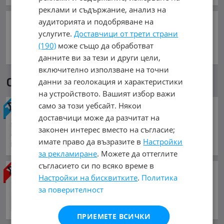
реклами и съдържание, анализ на
аудиторията и подобряване на
Сподели:
услугите.
Доставчици от трети страни
(190)
може също да обработват
данните ви за тези и други цели,
включително използване на точни
Още обяви в mobile.bg
данни за геолокация и характеристики
на устройството. Вашият избор важи
само за този уебсайт. Някои
Рама и Каросерия Дру...
доставчици може да разчитат на
800 €
законен интерес вместо на съгласие;
1 564.66 лв.
имате право да възразите в
Настройки
София
за рекламиране
. Можете да оттеглите
съгласието си по всяко време в
Рама и Каросерия Дру...
Настройки на бисквитките
.
Политика
2 500 €
за поверителност
4 889.58 лв.
София
ПРИЕМЕТЕ ВСИЧКИ