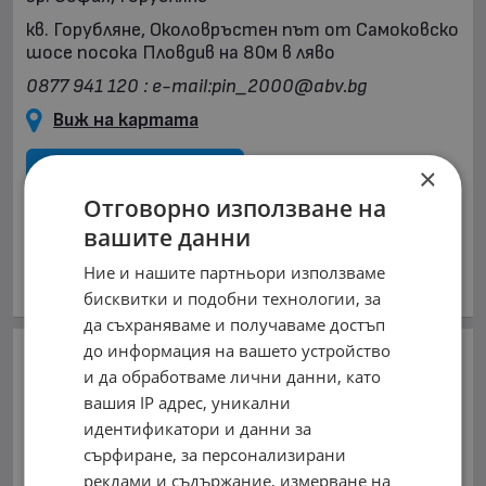
кв. Горубляне, Околовръстен път от Самоковско
шосе посока Пловдив на 80м в ляво
0877 941 120 : e-mail:
pin_2000@abv.bg
Виж на картата
0877941120
×
Отговорно използване на
обл. София, гр. София
вашите данни
В mobile.bg
от 02.11.2010г.
Ние и нашите партньори използваме
Виж всички обяви на дилъра
бисквитки и подобни технологии, за
да съхраняваме и получаваме достъп
до информация на вашето устройство
Добави в Бележника
и да обработваме лични данни, като
вашия IP адрес, уникални
Копирай линка
идентификатори и данни за
сърфиране, за персонализирани
Съобщи за нередност
реклами и съдържание, измерване на