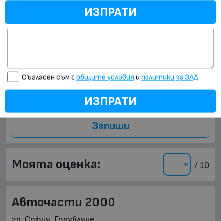
ГРАЖДАНСКА ОТГОВОРНОСТ
ИЗПРАТИ
Виж цените!
Моята бележка:
ИЗПРАТИ
Съгласен съм с
общите условия
и
политики за ЗЛД
ИЗПРАТИ
Запиши
Моята оценка:
/ 10
Авточасти 2000
гр. София, Горубляне