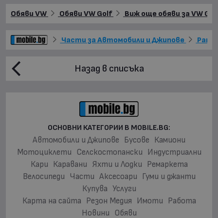
Обяви VW
Обяви VW Golf
Виж още обяви за VW Gol
Части за Автомобили и Джипове
Рама 
Назад в списъка
ОСНОВНИ КАТЕГОРИИ В MOBILE.BG:
Автомобили и Джипове
Бусове
Камиони
Мотоциклети
Селскостопански
Индустриални
Кари
Каравани
Яхти и Лодки
Ремаркета
Велосипеди
Части
Аксесоари
Гуми и джанти
Купува
Услуги
Карта на сайта
Резон Медия
Имоти
Работа
Новини
Обяви