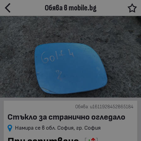
Обява в mobile.bg
Обява: u1611928452865184
Стъкло за странично огледало
Намира се в обл. София, гр. София