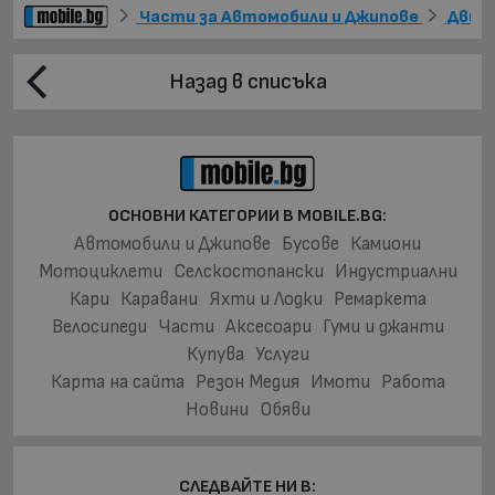
Части за Автомобили и Джипове
Двиг
Назад в списъка
ОСНОВНИ КАТЕГОРИИ В MOBILE.BG:
Автомобили и Джипове
Бусове
Камиони
Мотоциклети
Селскостопански
Индустриални
Кари
Каравани
Яхти и Лодки
Ремаркета
Велосипеди
Части
Аксесоари
Гуми и джанти
Купува
Услуги
Карта на сайта
Резон Медия
Имоти
Работа
Новини
Обяви
СЛЕДВАЙТЕ НИ В: