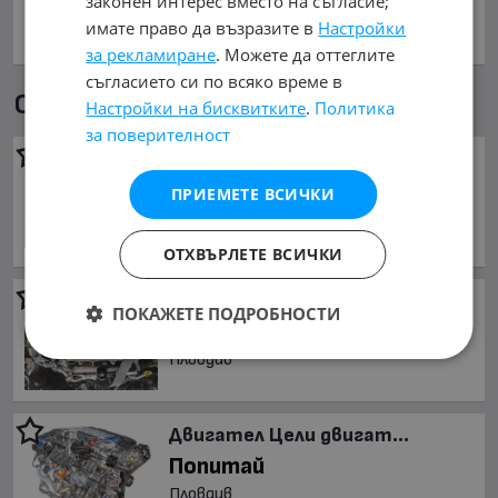
законен интерес вместо на съгласие;
имате право да възразите в
Настройки
за рекламиране
. Можете да оттеглите
съгласието си по всяко време в
Още обяви в mobile.bg
Настройки на бисквитките
.
Политика
за поверителност
Двигател Цели двигат...
766.94 €
ПРИЕМЕТЕ ВСИЧКИ
1 500 лв.
Пловдив
ОТХВЪРЛЕТЕ ВСИЧКИ
Двигател Цели двигат...
ПОКАЖЕТЕ ПОДРОБНОСТИ
Попитай
Пловдив
Двигател Цели двигат...
Попитай
Пловдив