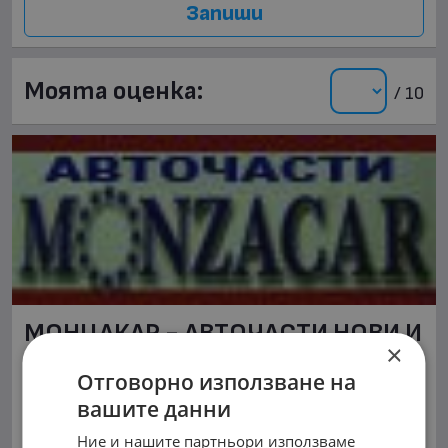
Запиши
Моята оценка:
/ 10
МОНЦАКАР - АВТОЧАСТИ НОВИ И
×
ВТОРА УПОТРЕБА
Отговорно използване на
гр. Пловдив, Индустриална зона - Север
вашите данни
с. Труд посока Карлово
Ние и нашите партньори използваме