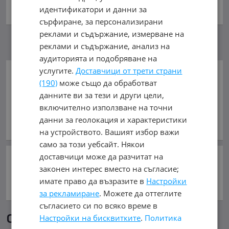
обл. София, гр. София
идентификатори и данни за
сърфиране, за персонализирани
реклами и съдържание, измерване на
реклами и съдържание, анализ на
аудиторията и подобряване на
услугите.
Доставчици от трети страни
Добави в Бележника
(190)
може също да обработват
данните ви за тези и други цели,
Копирай линка
включително използване на точни
данни за геолокация и характеристики
Съобщи за нередност
на устройството. Вашият избор важи
само за този уебсайт. Някои
доставчици може да разчитат на
Сподели:
законен интерес вместо на съгласие;
имате право да възразите в
Настройки
за рекламиране
. Можете да оттеглите
съгласието си по всяко време в
Още обяви в mobile.bg
Настройки на бисквитките
.
Политика