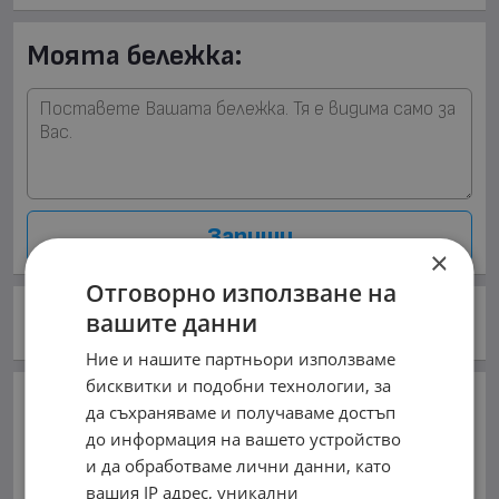
Моята бележка:
Запиши
×
Отговорно използване на
Моята оценка:
вашите данни
/ 10
Ние и нашите партньори използваме
бисквитки и подобни технологии, за
Частно лице
да съхраняваме и получаваме достъп
до информация на вашето устройство
0896039620
и да обработваме лични данни, като
вашия IP адрес, уникални