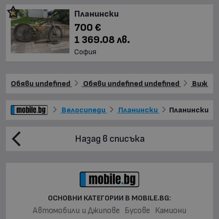
Планински
700 €
1 369.08 лв.
София
Обяви undefined
Обяви undefined undefined
Виж още
Велосипеди
Планински
Планински
Е
Назад в списъка
ОСНОВНИ КАТЕГОРИИ В MOBILE.BG:
Автомобили и Джипове
Бусове
Камиони