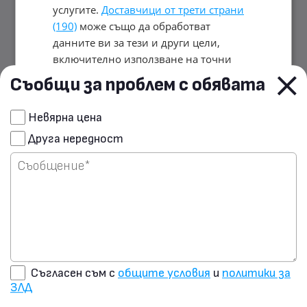
услугите.
Доставчици от трети страни
(190)
може също да обработват
данните ви за тези и други цели,
включително използване на точни
данни за геолокация и характеристики
Съобщи за проблем с обявата
на устройството. Вашият избор важи
само за този уебсайт. Някои
Сподели чрез E-mail
Невярна цена
доставчици може да разчитат на
Друга нередност
законен интерес вместо на съгласие;
Изпрати запитване на
имате право да възразите в
Настройки
продавача
за рекламиране
. Можете да оттеглите
съгласието си по всяко време в
Настройки на бисквитките
.
Политика
за поверителност
ПРИЕМЕТЕ ВСИЧКИ
Съгласен съм с
общите условия
и
политики за
ЗЛД
ОТХВЪРЛЕТЕ ВСИЧКИ