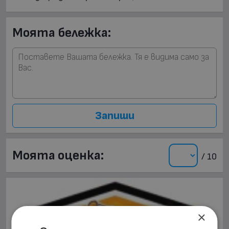
Моята бележка:
Запиши
Моята оценка:
/ 10
×