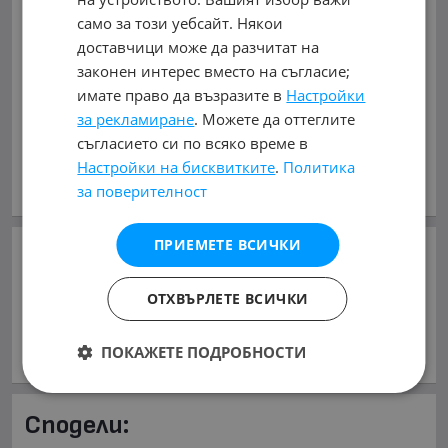
0878787892
само за този уебсайт. Някои
Виж на картата
доставчици може да разчитат на
законен интерес вместо на съгласие;
0878787892
имате право да възразите в
Настройки
за рекламиране
. Можете да оттеглите
обл. Плевен, гр. Плевен
съгласието си по всяко време в
Настройки на бисквитките
.
Политика
В mobile.bg
от 07.06.2007г.
Виж всички обяви на дилъра
за поверителност
ПРИЕМЕТЕ ВСИЧКИ
Добави в Бележника
ОТХВЪРЛЕТЕ ВСИЧКИ
Копирай линка
ПОКАЖЕТЕ ПОДРОБНОСТИ
Съобщи за нередност
Сподели: