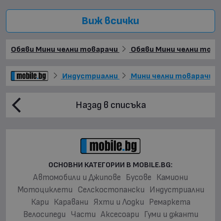
Виж всички
Обяви Мини челни товарачи
Обяви Мини челни това
Индустриални
Мини челни товарачи
Назад в списъка
ОСНОВНИ КАТЕГОРИИ В MOBILE.BG:
Автомобили и Джипове
Бусове
Камиони
Мотоциклети
Селскостопански
Индустриални
Кари
Каравани
Яхти и Лодки
Ремаркета
Велосипеди
Части
Аксесоари
Гуми и джанти