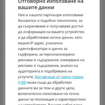
Отговорно използване на
вашите данни
Ние и нашите партньори използваме
бисквитки и подобни технологии, за
да съхраняваме и получаваме достъп
до информация на вашето устройство
и да обработваме лични данни, като
вашия IP адрес, уникални
идентификатори и данни за
сърфиране, за персонализирани
реклами и съдържание, измерване на
реклами и съдържание, анализ на
аудиторията и подобряване на
услугите.
Доставчици от трети страни
IMPORT MACHINERY
(190)
може също да обработват
данните ви за тези и други цели,
гр. Плевен, Индустриална зона
включително използване на точни
Срещу КАТ Плевен
данни за геолокация и характеристики
на устройството. Вашият избор важи