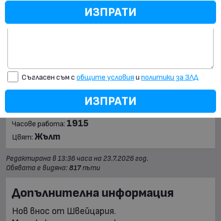
ИЗПРАТИ
Технически данни
ИЗПРАТИ
септември 2014 г.
Дата на производство:
Съгласен съм с
общите условия
и
политики за ЗЛД
Дизелов
Двигател:
24 к.с.
Мощност [к.с.]:
ИЗПРАТИ
1350 кг.
Товароподемност [кг]:
1915
Часове работа:
Жълт
Цвят:
Редактирана в 13:36 часа на 23.7.2026 год.
Обявата е видяна:
817
пъти
Допълнителна информация
Нов внос от Швейцария. 
