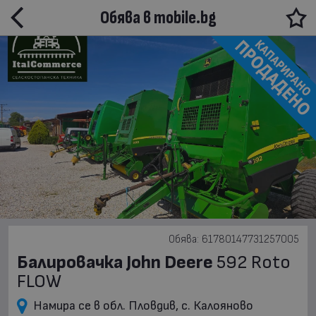
Обява в mobile.bg
Обява: 61780147731257005
Балировачка John Deere
592 Roto
FLOW
Намира се в обл. Пловдив, с. Калояново