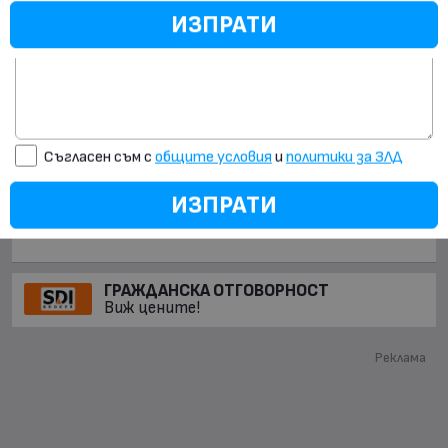
ИЗПРАТИ
ИТАЛ КОМЕРС ви предлага нов внос рулон 
преса от марката JOHN DEERE модел 592 Roto 
Flow с вал за бързо
ИЗПРАТИ
ПОКАЖИ ВСИЧКО
Съгласен съм с
общите условия
и
политики за ЗЛД
Виж всички обяви в:
ИЗПРАТИ
https://italcomers.mobile.bg
ГРАЖДАНСКА ОТГОВОРНОСТ
Виж цените!
Реклама