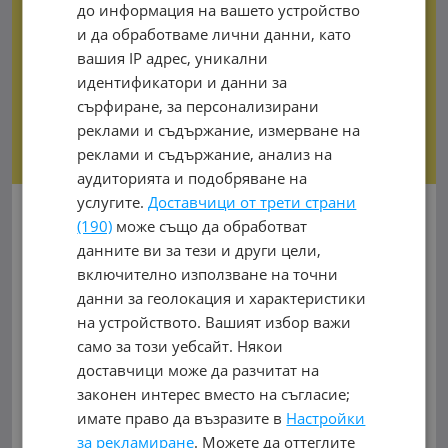
до информация на вашето устройство
и да обработваме лични данни, като
вашия IP адрес, уникални
идентификатори и данни за
сърфиране, за персонализирани
реклами и съдържание, измерване на
реклами и съдържание, анализ на
аудиторията и подобряване на
услугите.
Доставчици от трети страни
Итал Комерс
(190)
може също да обработват
обл. Пловдив, с. Калояново
данните ви за тези и други цели,
включително използване на точни
главен път ПЛОВДИВ - КАРЛОВО /до разклона за
данни за геолокация и характеристики
гр.Хисаря/
на устройството. Вашият избор важи
0888 567 263, 0888 59 35 68,08877 45 205
само за този уебсайт. Някои
Виж на картата
доставчици може да разчитат на
законен интерес вместо на съгласие;
0888567263
имате право да възразите в
Настройки
за рекламиране
. Можете да оттеглите