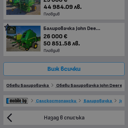
44 984.09 лв.
Пловдив
Балировачка John Dee...
26 000 €
50 851.58 лв.
Пловдив
Виж всички
Обяви Балировачка
Обяви Балировачка John Deere
Селскостопански
Балировачка
Joh
Назад в списъка