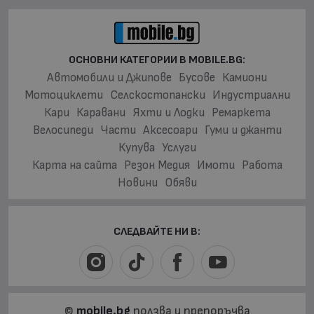
ОСНОВНИ КАТЕГОРИИ В MOBILE.BG:
Автомобили и Джипове
Бусове
Камиони
Мотоциклети
Селскостопански
Индустриални
Кари
Каравани
Яхти и Лодки
Ремаркета
Велосипеди
Части
Аксесоари
Гуми и джанти
Купува
Услуги
Карта на сайта
Резон Медия
Имоти
Работа
Новини
Обяви
СЛЕДВАЙТЕ НИ В:
©
mobile.bg
ползва и препоръчва