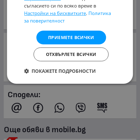
обл. Пловдив, с. Калояново
съгласието си по всяко време в
Настройки на бисквитките
.
Политика
В mobile.bg
от 27.02.2014г.
за поверителност
Виж всички обяви на дилъра
ПРИЕМЕТЕ ВСИЧКИ
Добави в Бележника
ОТХВЪРЛЕТЕ ВСИЧКИ
Копирай линка
ПОКАЖЕТЕ ПОДРОБНОСТИ
Съобщи за нередност
Сподели:
Още обяви в mobile.bg