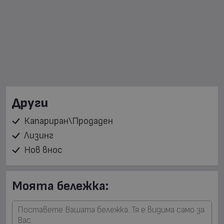
Други
Капариран\Продаден
Лизинг
Нов внос
Моята бележка: