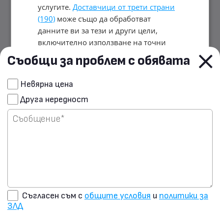
услугите.
Доставчици от трети страни
(190)
може също да обработват
данните ви за тези и други цели,
включително използване на точни
данни за геолокация и характеристики
Съобщи за проблем с обявата
на устройството. Вашият избор важи
само за този уебсайт. Някои
Сподели чрез E-mail
Невярна цена
доставчици може да разчитат на
Друга нередност
законен интерес вместо на съгласие;
Изпрати запитване на
имате право да възразите в
Настройки
продавача
за рекламиране
. Можете да оттеглите
съгласието си по всяко време в
Настройки на бисквитките
.
Политика
за поверителност
ПРИЕМЕТЕ ВСИЧКИ
Съгласен съм с
общите условия
и
политики за
ЗЛД
ОТХВЪРЛЕТЕ ВСИЧКИ