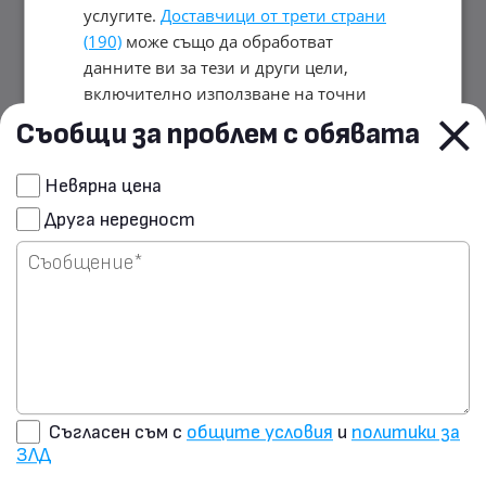
услугите.
Доставчици от трети страни
(190)
може също да обработват
данните ви за тези и други цели,
включително използване на точни
данни за геолокация и характеристики
Съобщи за проблем с обявата
на устройството. Вашият избор важи
само за този уебсайт. Някои
Сподели чрез E-mail
Невярна цена
доставчици може да разчитат на
Друга нередност
законен интерес вместо на съгласие;
Изпрати запитване на
имате право да възразите в
Настройки
продавача
за рекламиране
. Можете да оттеглите
съгласието си по всяко време в
Настройки на бисквитките
.
Политика
за поверителност
ПРИЕМЕТЕ ВСИЧКИ
Съгласен съм с
общите условия
и
политики за
ЗЛД
ОТХВЪРЛЕТЕ ВСИЧКИ